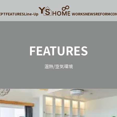
EPT
FEATURES
Line-Up
WORKS
NEWS
REFORM
CO
FEATURES
温熱/空気環境