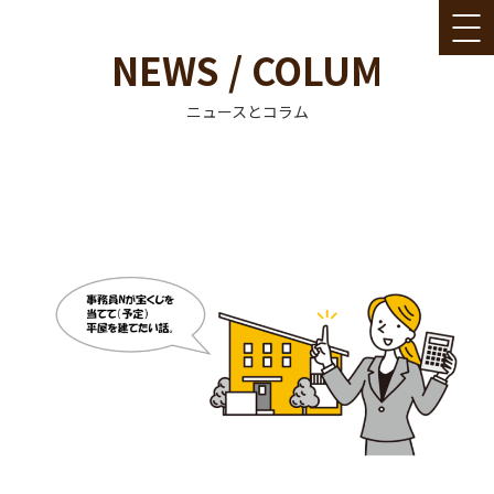
NEWS / COLUM
ニュースとコラム
コ
ン
テ
ン
ツ
へ
ス
キ
ッ
プ