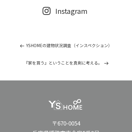
Instagram
投
過
YSHOMEの建物状況調査（インスペクション）
去
稿
の
投
ナ
次
『家を買う』ということを真剣に考える。
稿
の
投
ビ
稿
ゲ
ー
シ
ョ
〒670-0054
ン