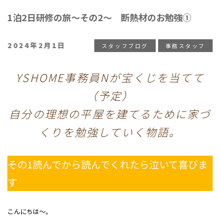
1泊2日研修の旅～その2～ 断熱材のお勉強①
投
2024年2月1日
スタッフブログ
事務スタッフ
稿
日:
YSHOME事務員Nが宝くじを当てて
（予定）
自分の理想の平屋を建てるために家づ
くりを勉強していく物語。
その1読んでから読んでくれたら泣いて喜びま
す
こんにちは～。