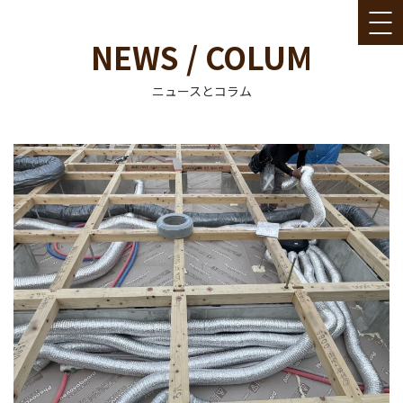
NEWS / COLUM
ニュースとコラム
コ
ン
テ
ン
ツ
へ
ス
キ
ッ
プ