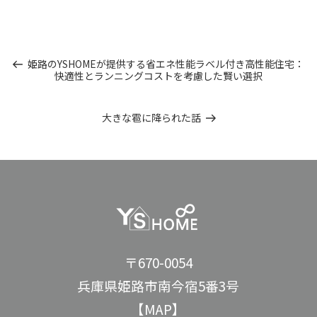
投
過
姫路のYSHOMEが提供する省エネ性能ラベル付き高性能住宅：
去
快適性とランニングコストを考慮した賢い選択
稿
の
投
ナ
稿
次
大きな雹に降られた話
の
ビ
投
稿
ゲ
ー
シ
ョ
〒670-0054
ン
兵庫県姫路市南今宿5番3号
【MAP】