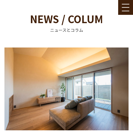
NEWS / COLUM
ニュースとコラム
コ
ン
テ
ン
ツ
へ
ス
キ
ッ
プ