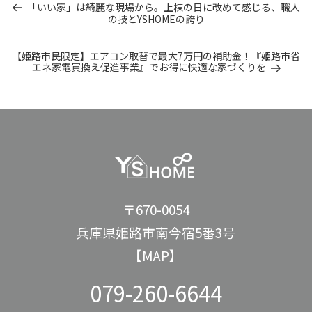
投
過
「いい家」は綺麗な現場から。上棟の日に改めて感じる、職人
去
の技とYSHOMEの誇り
稿
の
投
ナ
稿
次
【姫路市民限定】エアコン取替で最大7万円の補助金！『姫路市省
の
エネ家電買換え促進事業』でお得に快適な家づくりを
ビ
投
稿
ゲ
ー
シ
ョ
ン
〒670-0054
兵庫県姫路市南今宿5番3号
【MAP】
079-260-6644