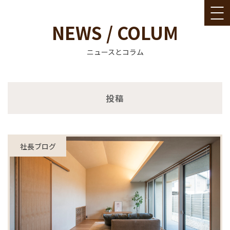
NEWS / COLUM
ニュースとコラム
コ
投稿
ン
テ
ン
ツ
社長ブログ
へ
ス
キ
ッ
プ