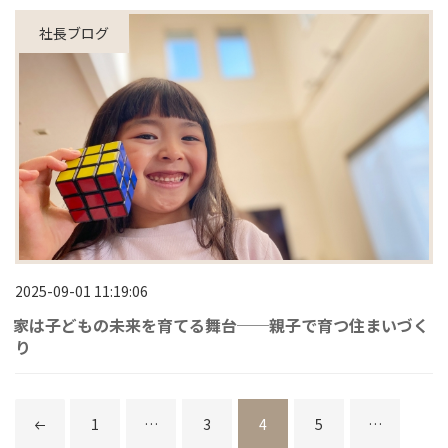
社長ブログ
2025-09-01 11:19:06
家は子どもの未来を育てる舞台──親子で育つ住まいづく
り
投
稿
の
前のペ
ページ
ページ
ページ
1
…
3
4
5
…
ペ
ー
ジ