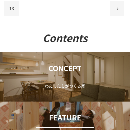
送
り
ージ
ページ
次のペ
13
ージ
Contents
CONCEPT
わたしたちがつくる家
FEATURE